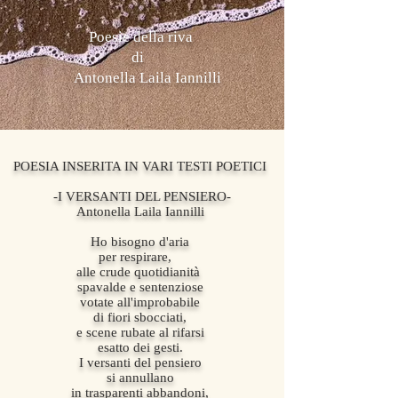
Poesie della riva
di
Antonella Laila Iannilli
POESIA INSERITA IN VARI TESTI POETICI
-I VERSANTI DEL PENSIERO-
Antonella Laila Iannilli
Ho bisogno d'aria
per respirare,
alle crude quotidianità
spavalde e sentenziose
votate all'improbabile
di fiori sbocciati,
e scene rubate al rifarsi
esatto dei gesti.
I versanti del pensiero
si annullano
in trasparenti abbandoni,