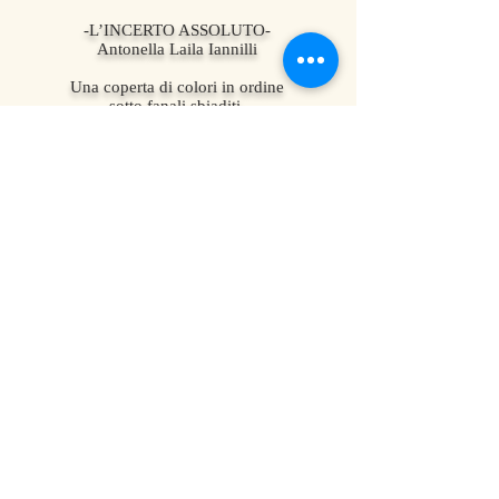
-L’INCERTO ASSOLUTO-
Antonella Laila Iannilli
Una coperta di colori in ordine
sotto fanali sbiaditi.
Le vernici dell'anima si sfaldano
in una sequenza d'istanti,
vedere alla rovescio la vita,
che disordine di fili .
Non leggo più che ricordi lenti che stemperano
il male in tazze rosso sangue.
La sera passeggio nel sentiero trasandato,
lo stormo deformato dei falchi
sfreccia ispirato e indenne,
il mio pensiero e' punto e linea,
attraversa astratto pezzi ormai stanchi
sospesi nell’ aria putrescente,
mossi da tramontana di levante.
Ma dove troverò la leggerezza ?
Qui si giace abbozzando solo macigni,
un mondo con le membra spezzate