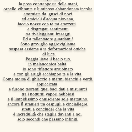
la posa contrapposta delle mani,
orpello vibrante e luminoso abbandonata incolta
attorniata da gusci dì noci
ed emicicli d'acqua piovana,
faccio nozze con te tra arazzetti
e disgregati sentimenti
tra rivaleggianti fraseggi.
Ed a rallentatore guardami!
Sono groviglio aggrovigliante
sospesa assieme a te deformazioni ottiche
dì luce.
Poggia lieve il bacio tuo,
in melanconica beltà
io sono riflettore arrubinato
e con gli artigli acchiappo te e la vita.
Come morsa dì ghiaccio e marmi bianchi e verdi,
appiccicata
e furono teoremi quei baci dati a misurarci
tra i notturni vapori nebbiosi
e il limpidissimo onnisciente sole mattutino,
ancora lì stranieri tra cespugli e cinciallegre.
stretti a concluder che la vita
è incredulità che staglia davanti a noi
solo secondi che passano infiniti.